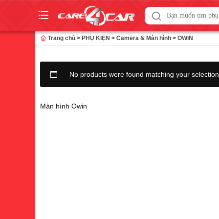
Skip
to
Trang chủ
>
PHỤ KIỆN
>
Camera & Màn hình
>
OWIN
content
No products were found matching your selection
Màn hình Owin