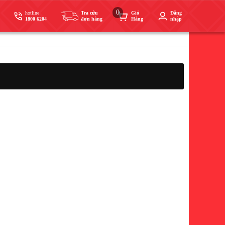
0
hotline
Tra cứu
Giỏ
Đăng
1800 6204
đơn hàng
Hàng
nhập