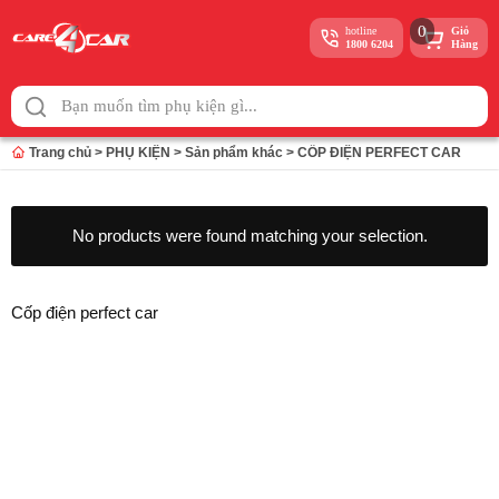
0
hotline
Giỏ
1800 6204
Hàng
Skip
to
content
Trang chủ
>
PHỤ KIỆN
>
Sản phẩm khác
>
CỐP ĐIỆN PERFECT CAR
No products were found matching your selection.
Cốp điện perfect car