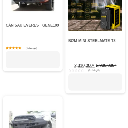
CẢN SAU EVEREST GENE109
BƠM MINI STEELMATE T8
(1 đánh giá)
1
Rated
5
out of 5 based on
customer rating
2,310,000
₫
2,900,000
₫
(0 đánh giá)
Rated
0
out
of
5