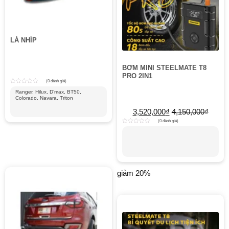
LÁ NHÍP
BƠM MINI STEELMATE T8
PRO 2IN1
(0 đánh giá)
Rated
Ranger, Hilux, D’max, BT50,
0
Colorado, Navara, Triton
out
of
5
3,520,000
₫
4,150,000
₫
(0 đánh giá)
Rated
0
out
of
5
giảm 20%