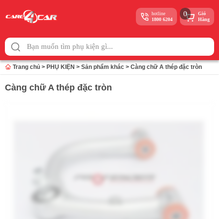
0
hotline
Giỏ
1800 6204
Hàng
Skip
to
content
Trang chủ
>
PHỤ KIỆN
>
Sản phẩm khác
>
Càng chữ A thép đặc tròn
Càng chữ A thép đặc tròn