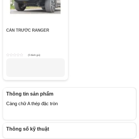
CẢN TRƯỚC RANGER
(0 đánh giá)
Rated
0
out
of
5
Thông tin sản phẩm
Càng chữ A thép đặc tròn
Thông số kỹ thuật