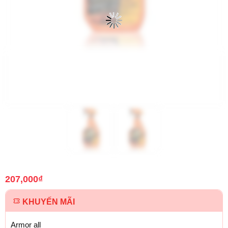
207,000
₫
KHUYẾN MÃI
Armor all