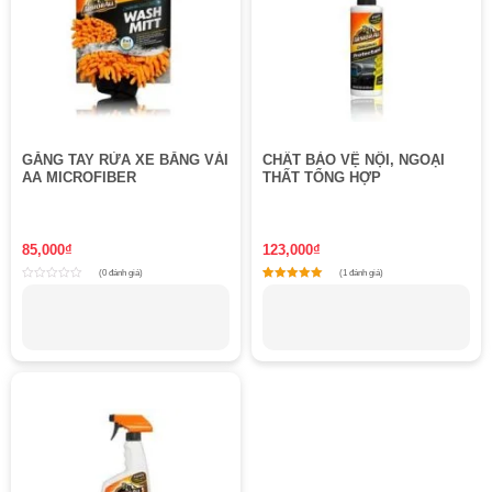
GĂNG TAY RỬA XE BẰNG VẢI
CHẤT BẢO VỆ NỘI, NGOẠI
AA MICROFIBER
THẤT TỔNG HỢP
85,000
₫
123,000
₫
(0 đánh giá)
(1 đánh giá)
Rated
1
Rated
0
5
out
out of 5 based on
customer rating
of
5