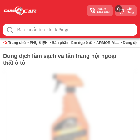
0
hotline
Giỏ
1800 6204
Hàng
Skip
to
content
Trang chủ
>
PHỤ KIỆN
>
Sản phẩm làm đẹp ô tô
>
ARMOR ALL
>
Dung dịch
Dung dịch làm sạch và tân trang nội ngoại
thất ô tô