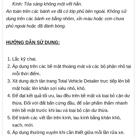
Kính: Tỏa sáng không một vết hằn.
An toàn trên các bánh xe đã có lớp phủ bên ngoài. Không sử
dụng trên các bánh xe bằng nhôm, xỉn màu hoặc sơn chưa
phủ ngoài hoặc đã đánh bóng.
HƯỚNG DẪN SỬ DỤNG:
Lắc kỹ chai.
Áp dụng trên các bề mặt thoáng mát và các bộ phận nhỏ tại
mỗi thời điểm.
Xịt dung dịch tân trang Total Vehicle Detailer trực tiếp lên bề
mặt hoặc lên khăn sợi siêu nhỏ, khô.
Để đạt kết quả tối ưu, lau đều trên bề mặt và loại bỏ cặn dư
thừa. Đối với đất bẩn cứng đầu, để sản phẩm thấm nhanh
trên bề mặt trước khi lau và loại bỏ cặn dư thừa.
Để tránh các vết lằn trên kính, lau kính bằng khăn khô,
sạch, mới.
Áp dụng thường xuyên khi cần thiết giữa mỗi lần rửa xe.