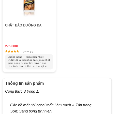
CHẤT BẢO DƯỠNG DA
275,000
₫
(1 đánh giá)
1
Rated
Chống nóng - Phim cách nhiệt
5
SUNTEK là giải pháp hiệu quả nhất
out of 5 based on
customer rating
giảm nóng từ mặt trời truyền qua
cửa kính. Nó có thể cách nhiệt lên
tới 78% so với các loại...
Thông tin sản phẩm
Công thức 3 trong 1:
Các bề mặt nội ngoại thất: Làm sạch & Tân trang.
Sơn: Sáng bóng tự nhiên.