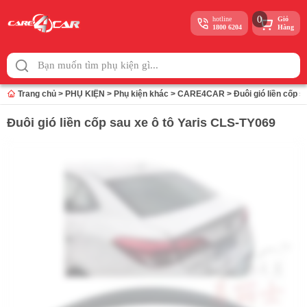
0
hotline
Giỏ
1800 6204
Hàng
Skip
to
content
Trang chủ
>
PHỤ KIỆN
>
Phụ kiện khác
>
CARE4CAR
>
Đuôi gió liền cốp 
Đuôi gió liền cốp sau xe ô tô Yaris CLS-TY069