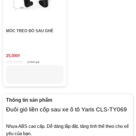
MÓC TREO ĐỒ SAU GHẾ
25,000
₫
(0 đánh giá)
Rated
0
out
of
5
Thông tin sản phẩm
Đuôi gió liền cốp sau xe ô tô Yaris CLS-TY069
Nhựa ABS cao cấp. Dễ dàng lắp đặt, tăng tính thể theo cho xế
yêu của bạn.