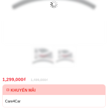
1,299,000
₫
1,499,000
₫
KHUYẾN MÃI
Care4Car