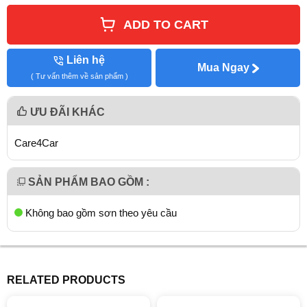
ADD TO CART
Liên hệ
Mua Ngay
( Tư vấn thêm về sản phẩm )
ƯU ĐÃI KHÁC
Care4Car
SẢN PHẨM BAO GỒM :
Không bao gồm sơn theo yêu cầu
RELATED PRODUCTS
giảm 12%