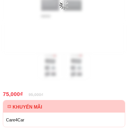
75,000
₫
95,000
₫
KHUYẾN MÃI
Care4Car