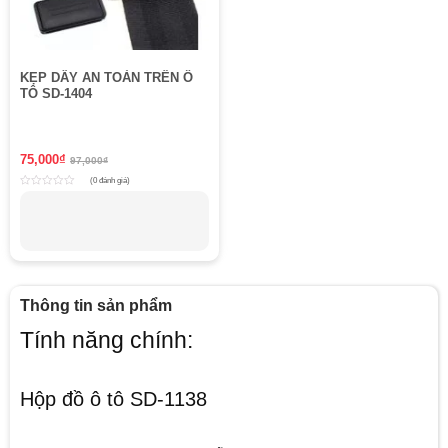
KẸP DÂY AN TOÀN TRÊN Ô
TÔ SD-1404
75,000
₫
97,000
₫
(0 đánh giá)
Rated
0
out
of
5
Thông tin sản phẩm
Tính năng chính:
Hộp đồ ô tô SD-1138