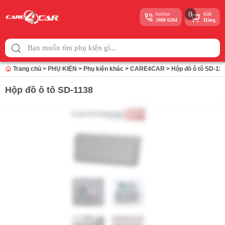
0
hotline
Giỏ
1800 6204
Hàng
Skip
to
content
Trang chủ
>
PHỤ KIỆN
>
Phụ kiện khác
>
CARE4CAR
>
Hộp đồ ô tô SD-11
Hộp đồ ô tô SD-1138