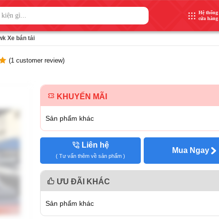
Hệ thống
cửa hàng
k Xe bán tải
(
1
customer review)
t
d
KHUYẾN MÃI
Sản phẩm khác
Liên hệ
Mua Ngay
( Tư vấn thêm về sản phẩm )
ƯU ĐÃI KHÁC
Sản phẩm khác