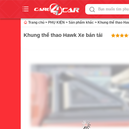
Skip
to
Trang chủ
>
PHỤ KIỆN
>
Sản phẩm khác
>
Khung thể thao Haw
content
Khung thể thao Hawk Xe bán tải
Rated
1
5
ou
of 5 base
on
customer
rating