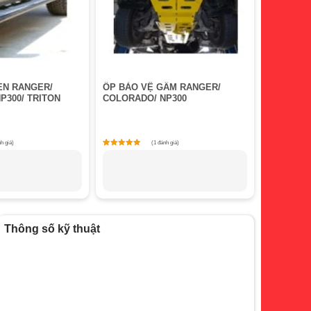
EN RANGER/
ỐP BẢO VỆ GẦM RANGER/
P300/ TRITON
COLORADO/ NP300
h giá)
(1 đánh giá)
Rated
1
Rated
5
5
ed on
customer rating
out of 5 based on
customer rating
Thông số kỹ thuật