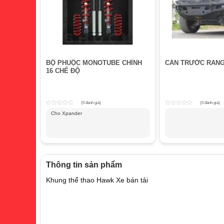
BỘ PHUỘC MONOTUBE CHỈNH
CẢN TRƯỚC RAN
16 CHẾ ĐỘ
(0 đánh giá)
(0 đánh giá)
Rated
Rated
Cho Xpander
0
0
out
out
of
of
5
5
Thông tin sản phẩm
Khung thể thao Hawk Xe bán tải