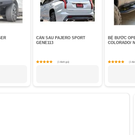
GER
CẢN SAU PAJERO SPORT
BỆ BƯỚC OP
GENE113
COLORADO/ N
(1 đánh giá)
(1 đán
1
Rated
1
5
out of 5 based on
customer rating
out of 5 bas