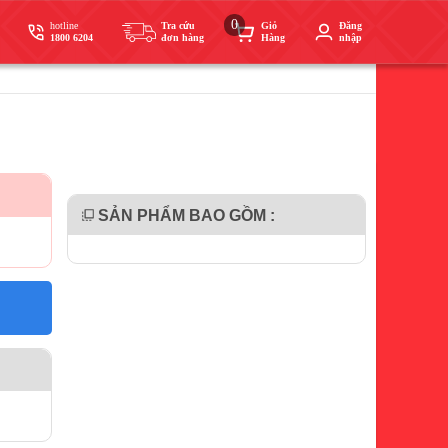
0
hotline
Tra cứu
Giỏ
Đăng
1800 6204
đơn hàng
Hàng
nhập
SẢN PHẨM BAO GỒM :