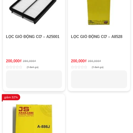
LỌC GIÓ ĐỘNG CƠ – A25001
LỌC GIÓ ĐỘNG CƠ – A8528
200,000
₫
200,000
₫
290,000
₫
250,000
₫
(0 đánh giá)
(0 đánh giá)
Rated
Rated
0
0
out
out
of
of
5
5
giảm 32%