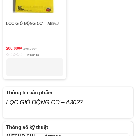
LỌC GIÓ ĐỘNG CƠ – A886J
200,000
₫
295,000
₫
(0 đánh giá)
Rated
0
out
of
5
Thông tin sản phẩm
LỌC GIÓ ĐỘNG CƠ – A3027
Thông số kỹ thuật