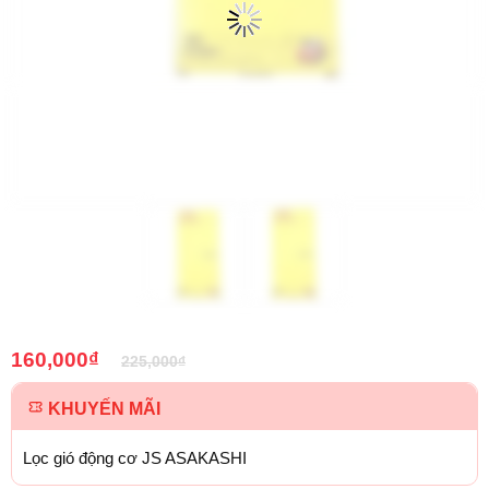
160,000
₫
225,000
₫
KHUYẾN MÃI
Lọc gió động cơ JS ASAKASHI