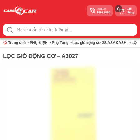
0
hotline
Giỏ
1800 6204
Hàng
Skip
to
content
Trang chủ
>
PHỤ KIỆN
>
Phụ Tùng
>
Lọc gió động cơ JS ASAKASHI
>
LỌC
LỌC GIÓ ĐỘNG CƠ – A3027