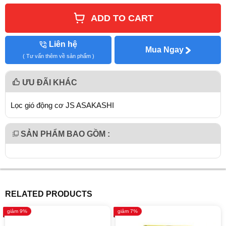
ADD TO CART
Liên hệ
Mua Ngay
( Tư vấn thêm về sản phẩm )
ƯU ĐÃI KHÁC
Lọc gió động cơ JS ASAKASHI
SẢN PHẨM BAO GỒM :
RELATED PRODUCTS
giảm 9%
giảm 7%