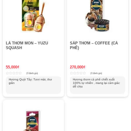
LÁ THƠM MON – YUZU
SÁP THƠM – COFFEE (CÀ
SQUASH
PHÊ)
55,000
₫
270,000
₫
(0 đánh giá)
(0 đánh giá)
Rated
Rated
Hương Quýt Tây: Tươi mát, thư
Hương thơm cà phê chiết xuất
0
0
giãn
100% tự nhiên , mang lại cảm giác
out
out
of
of
dễ chịu
5
5