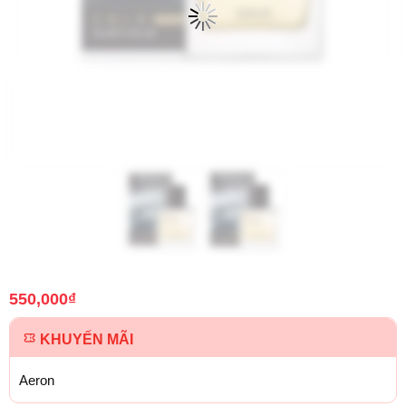
550,000
₫
KHUYẾN MÃI
Aeron