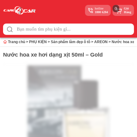
0
hotline
Giỏ
1800 6204
Hàng
Skip
to
content
Trang chủ
>
PHỤ KIỆN
>
Sản phẩm làm đẹp ô tô
>
AREON
>
Nước hoa xe h
Nước hoa xe hơi dạng xịt 50ml – Gold