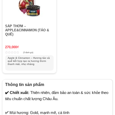
SÁP THƠM –
APPLE&CINNAMON (TÁO &
QUẾ)
270,000
₫
(0 đánh giá)
Rated
Apple & Cinnamon – Hương táo và
0
quế kết hợp tạo ra hương thơm
out
of
thanh mát, nhẹ nhàng
5
Thông tin sản phẩm
✔️ Chiết xuất:
Thiên nhiên, đảm bảo an toàn & sức khỏe theo
tiêu chuẩn chất lượng Châu Âu.
✅
Mùi hương: Gold, mạnh mẽ, cá tính