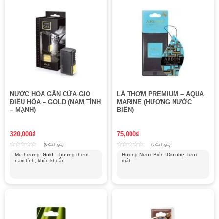
NƯỚC HOA GẮN CỬA GIÓ
LÁ THƠM PREMIUM – AQUA
ĐIỀU HÒA – GOLD (NAM TÍNH
MARINE (HƯƠNG NƯỚC
– MẠNH)
BIỂN)
320,000
₫
75,000
₫
(0 đánh giá)
(0 đánh giá)
Rated
Rated
Mùi hương: Gold – hương thơm
Hương Nước Biển: Dịu nhẹ, tươi
0
0
nam tính, khỏe khoắn
mát
out
out
of
of
5
5