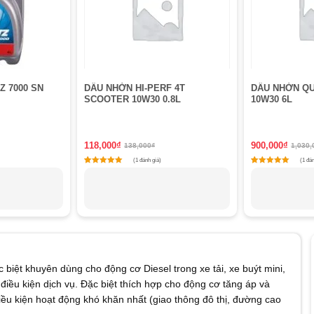
 7000 SN
DẦU NHỜN HI-PERF 4T
DẦU NHỜN QUA
SCOOTER 10W30 0.8L
10W30 6L
118,000
₫
900,000
₫
138,000
₫
1,030,
(1 đánh giá)
(1 đán
1
Rated
1
4
ustomer rating
out of 5 based on
customer rating
out of 5 bas
ệt khuyên dùng cho động cơ Diesel trong xe tải, xe buýt mini,
điều kiện dịch vụ. Đặc biệt thích hợp cho động cơ tăng áp và
điều kiện hoạt động khó khăn nhất (giao thông đô thị, đường cao