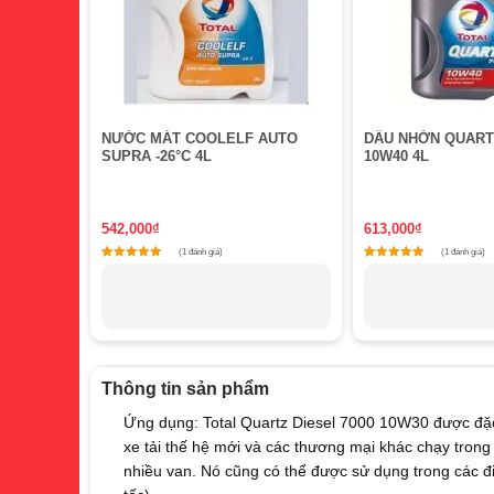
NƯỚC MÁT COOLELF AUTO
DẦU NHỜN QUARTZ
SUPRA -26°C 4L
10W40 4L
542,000
₫
613,000
₫
(1 đánh giá)
(1 đánh giá)
1
Rated
1
Rated
5
5
out of 5 based on
customer rating
out of 5 based on
c
Thông tin sản phẩm
Ứng dụng: Total Quartz Diesel 7000 10W30 được đặc bi
xe tải thế hệ mới và các thương mại khác chạy trong 
nhiều van. Nó cũng có thể được sử dụng trong các 