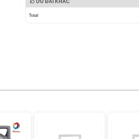
ƯU ĐÃI KHÁC
Total
giảm 14%
giảm 12%