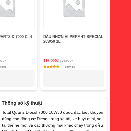
RTZ D.7000 CI-4
DẦU NHỜN HI-PERF 4T SPECIAL
20W50 1L
116,000
₫
000
₫
165,000
₫
h giá)
(1 đánh giá)
Rated
1
Rated
5
5
ed on
customer rating
out of 5 based on
customer rating
Thông số kỹ thuật
Total Quartz Diesel 7000 10W30 được đặc biệt khuyên
dùng cho động cơ Diesel trong xe tải, xe buýt mini, xe
tải thế hệ mới và các thương mại khác chạy trong điều