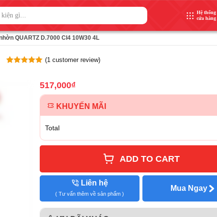
Hệ thống
cửa hàng
nhờn QUARTZ D.7000 CI4 10W30 4L
(
1
customer review)
Rated
1
5
out
of 5 based
on
517,000
₫
customer
rating
KHUYẾN MÃI
Total
ADD TO CART
Liên hệ
Mua Ngay
( Tư vấn thêm về sản phẩm )