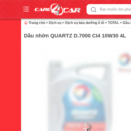
Skip
to
Trang chủ
>
Dịch vụ
>
Dịch vụ bảo dưỡng ô tô
>
TOTAL
>
Dầu 
content
Dầu nhờn QUARTZ D.7000 CI4 10W30 4L