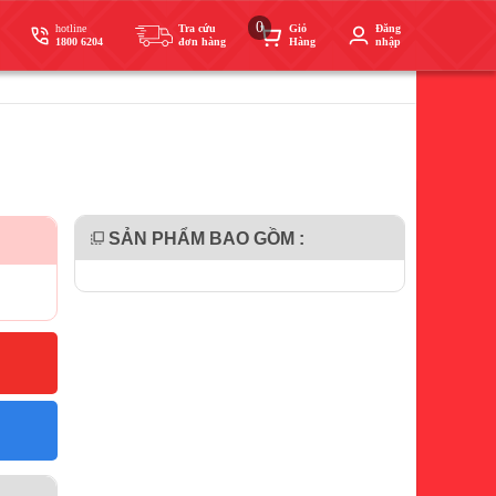
0
hotline
Tra cứu
Giỏ
Đăng
1800 6204
đơn hàng
Hàng
nhập
SẢN PHẨM BAO GỒM :