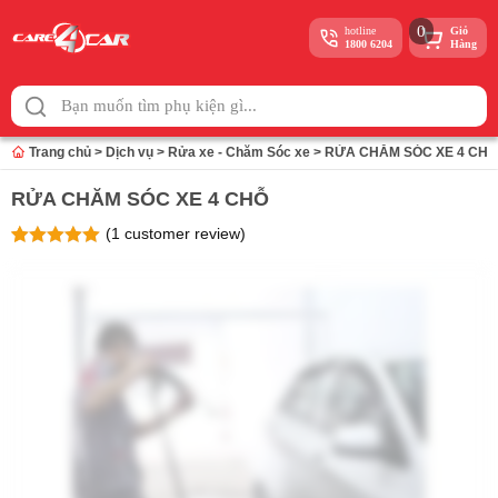
0
hotline
Giỏ
1800 6204
Hàng
Skip
to
content
Trang chủ
>
Dịch vụ
>
Rửa xe - Chăm Sóc xe
>
RỬA CHĂM SÓC XE 4 CHỖ
RỬA CHĂM SÓC XE 4 CHỖ
(
1
customer review)
Rated
1
5
out
of 5 based
on
customer
rating