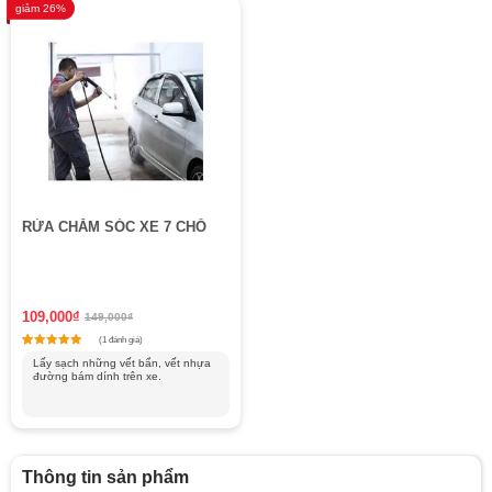
giảm 26%
RỬA CHĂM SÓC XE 7 CHỖ
109,000
₫
149,000
₫
(1 đánh giá)
1
Rated
Lấy sạch những vết bẩn, vết nhựa
5
đường bám dính trên xe.
out of 5 based on
customer rating
Thông tin sản phẩm