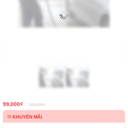
99,000
₫
129,000
₫
KHUYẾN MÃI