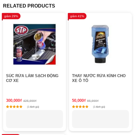
RELATED PRODUCTS
giảm 29%
giảm 41%
SÚC RỬA LÀM SẠCH ĐỘNG
THAY NƯỚC RỬA KÍNH CHO
CƠ XE
XE Ô TÔ
300,000
₫
50,000
₫
425,000
₫
85,000
₫
(1 đánh giá)
(1 đánh giá)
1
Rated
1
Rated
5
5
out of 5 based on
customer rating
out of 5 based on
customer rating