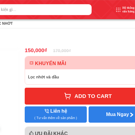
Hệ thống
cửa hàng
C NHỚT
150,000
₫
170,000
₫
KHUYẾN MÃI
Lọc nhớt và dầu
ADD TO CART
Liên hệ
Mua Ngay
( Tư vấn thêm về sản phẩm )
ƯU ĐÃI KHÁC