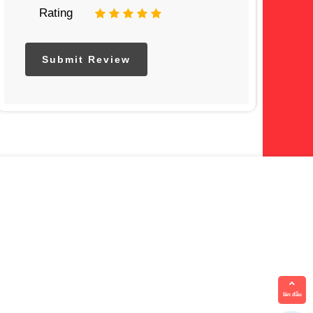
Rating
1
2
3
4
5
lên đầu