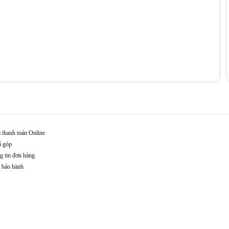
 thanh toán Online
ả góp
g tin đơn hàng
n bảo hành