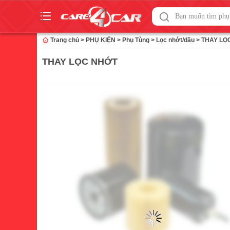
Skip
to
Trang chủ
>
PHỤ KIỆN
>
Phụ Tùng
>
Lọc nhớt/dầu
>
THAY LỌ
content
THAY LỌC NHỚT