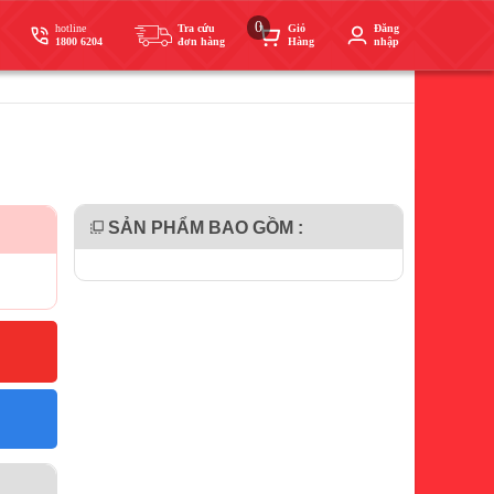
0
hotline
Tra cứu
Giỏ
Đăng
1800 6204
đơn hàng
Hàng
nhập
SẢN PHẨM BAO GỒM :