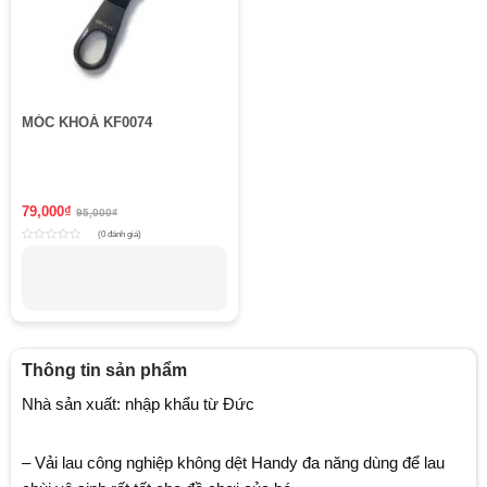
MÓC KHOÁ KF0074
79,000
₫
95,000
₫
(0 đánh giá)
Rated
0
out
of
5
Thông tin sản phẩm
Nhà sản xuất: nhập khẩu từ Đức
– Vải lau công nghiệp không dệt Handy đa năng dùng để lau