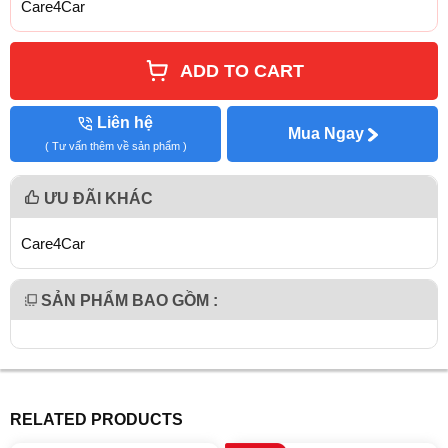
Care4Car
ADD TO CART
Liên hệ
Mua Ngay
( Tư vấn thêm về sản phẩm )
ƯU ĐÃI KHÁC
Care4Car
SẢN PHẨM BAO GỒM :
RELATED PRODUCTS