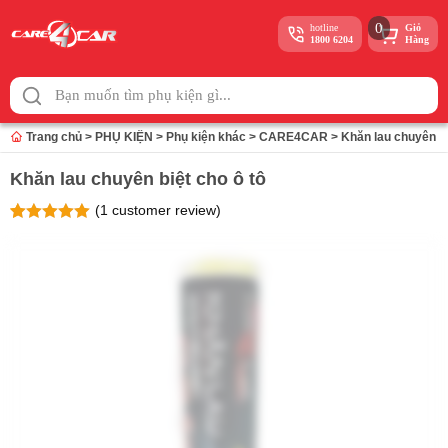
0
hotline
Giỏ
1800 6204
Hàng
Skip
to
content
Trang chủ
>
PHỤ KIỆN
>
Phụ kiện khác
>
CARE4CAR
>
Khăn lau chuyên bi
Khăn lau chuyên biệt cho ô tô
(
1
customer review)
Rated
1
5
out
of 5 based
on
customer
rating