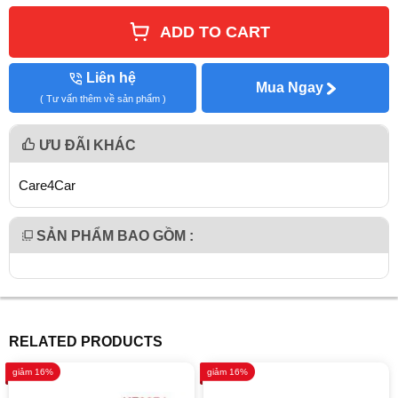
ADD TO CART
Liên hệ
Mua Ngay
( Tư vấn thêm về sản phẩm )
ƯU ĐÃI KHÁC
Care4Car
SẢN PHẨM BAO GỒM :
RELATED PRODUCTS
giảm 16%
giảm 16%