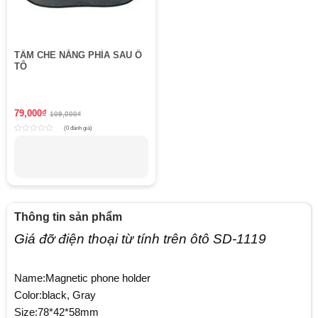
TẤM CHE NẮNG PHÍA SAU Ô
TÔ
79,000
₫
109,000
₫
(0 đánh giá)
Rated
0
out
of
5
Thông tin sản phẩm
Giá đỡ điện thoại từ tính trên ôtô SD-1119
Name:Magnetic phone holder
Color:black, Gray
Size:78*42*58mm