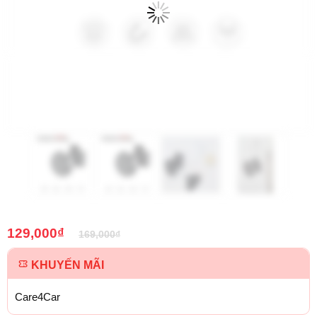
129,000
₫
169,000
₫
KHUYẾN MÃI
Care4Car