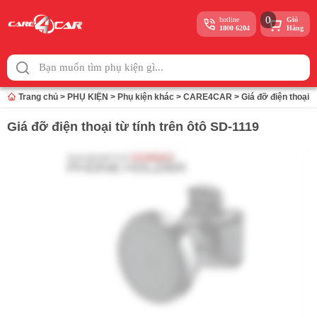
0
hotline
Giỏ
1800 6204
Hàng
Skip
to
content
Trang chủ
>
PHỤ KIỆN
>
Phụ kiện khác
>
CARE4CAR
>
Giá đỡ điện thoại t
Giá đỡ điện thoại từ tính trên ôtô SD-1119