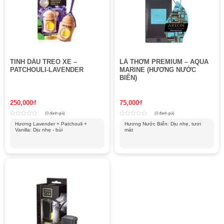
TINH DẦU TREO XE –
LÁ THƠM PREMIUM – AQUA
PATCHOULI-LAVENDER
MARINE (HƯƠNG NƯỚC
BIỂN)
250,000
₫
75,000
₫
(0 đánh giá)
(0 đánh giá)
Rated
Rated
Hương Lavender + Patchouli +
Hương Nước Biển: Dịu nhẹ, tươi
0
0
Vanilla: Dịu nhẹ - bùi
mát
out
out
of
of
5
5