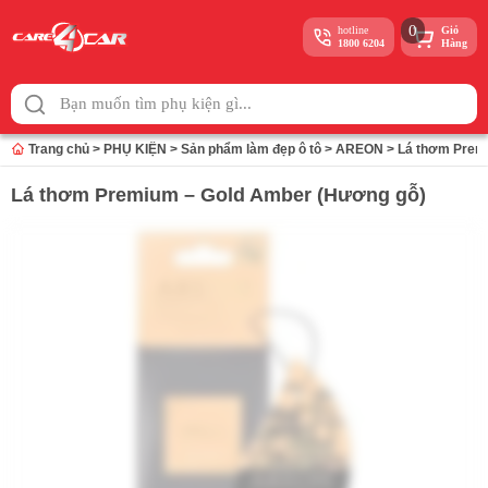
0
hotline
Giỏ
1800 6204
Hàng
Skip
to
content
Trang chủ
>
PHỤ KIỆN
>
Sản phẩm làm đẹp ô tô
>
AREON
>
Lá thơm Prem
Lá thơm Premium – Gold Amber (Hương gỗ)