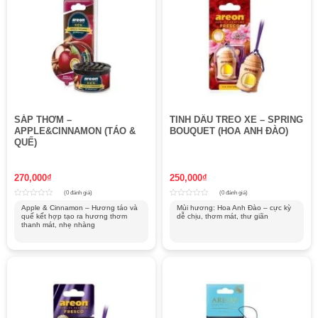
SÁP THƠM –
TINH DẦU TREO XE – SPRING
APPLE&CINNAMON (TÁO &
BOUQUET (HOA ANH ĐÀO)
QUẾ)
270,000
₫
250,000
₫
(0 đánh giá)
(0 đánh giá)
Rated
Rated
Apple & Cinnamon – Hương táo và
Mùi hương: Hoa Anh Đào – cực kỳ
0
0
quế kết hợp tạo ra hương thơm
dễ chịu, thơm mát, thư giãn
out
out
of
thanh mát, nhẹ nhàng
of
5
5