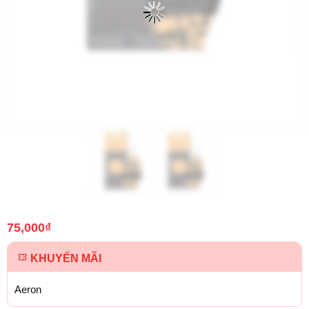
75,000
₫
KHUYẾN MÃI
Aeron