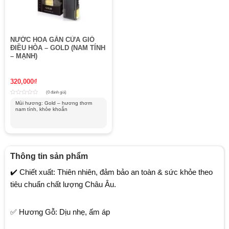
NƯỚC HOA GẮN CỬA GIÓ
ĐIỀU HÒA – GOLD (NAM TÍNH
– MẠNH)
320,000
₫
(0 đánh giá)
Rated
Mùi hương: Gold – hương thơm
0
nam tính, khỏe khoắn
out
of
5
Thông tin sản phẩm
✔️ Chiết xuất: Thiên nhiên, đảm bảo an toàn & sức khỏe theo
tiêu chuẩn chất lượng Châu Âu.
✅ Hương Gỗ: Dịu nhẹ, ấm áp