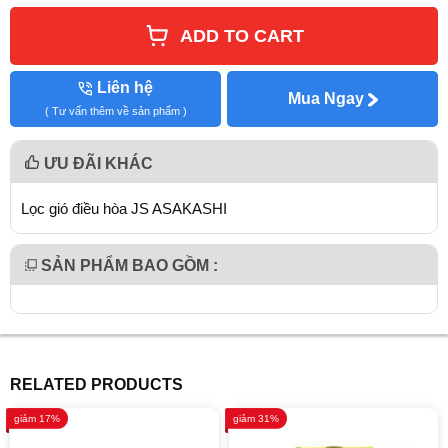
ADD TO CART
Liên hệ
Mua Ngay
( Tư vấn thêm về sản phẩm )
ƯU ĐÃI KHÁC
Lọc gió điều hòa JS ASAKASHI
SẢN PHẨM BAO GỒM :
RELATED PRODUCTS
giảm 17%
giảm 31%