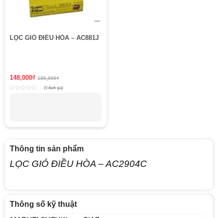
LỌC GIÓ ĐIỀU HÒA – AC881J
148,000
₫
185,000
₫
(0 đánh giá)
Rated
0
out
of
5
Thông tin sản phẩm
LỌC GIÓ ĐIỀU HÒA – AC2904C
Thông số kỹ thuật