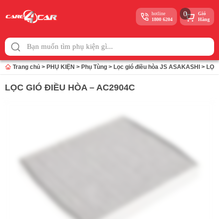
0
hotline
Giỏ
1800 6204
Hàng
Skip
to
content
Trang chủ
>
PHỤ KIỆN
>
Phụ Tùng
>
Lọc gió điều hòa JS ASAKASHI
>
LỌC
LỌC GIÓ ĐIỀU HÒA – AC2904C