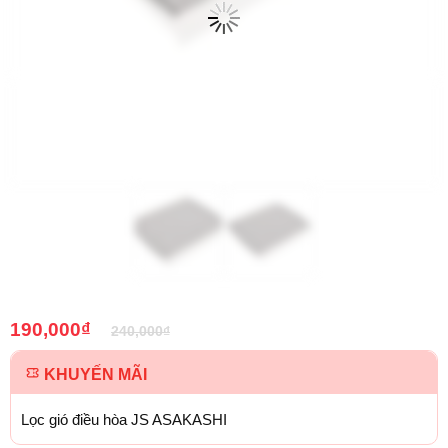
190,000
₫
240,000
₫
KHUYẾN MÃI
Lọc gió điều hòa JS ASAKASHI