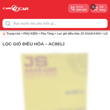
0
hotline
Giỏ
1800 6204
Hàng
Skip
to
content
Trang chủ
>
PHỤ KIỆN
>
Phụ Tùng
>
Lọc gió điều hòa JS ASAKASHI
>
LỌC
LỌC GIÓ ĐIỀU HÒA – AC881J