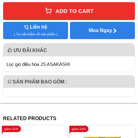
ADD TO CART
Liên hệ
Mua Ngay
( Tư vấn thêm về sản phẩm )
ƯU ĐÃI KHÁC
Lọc gió điều hòa JS ASAKASHI
SẢN PHẨM BAO GỒM :
RELATED PRODUCTS
giảm 31%
giảm 24%