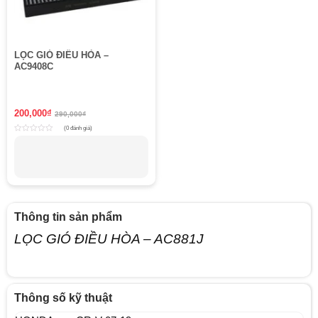
LỌC GIÓ ĐIỀU HÒA –
AC9408C
200,000
₫
290,000
₫
(0 đánh giá)
Rated
0
out
of
5
Thông tin sản phẩm
LỌC GIÓ ĐIỀU HÒA – AC881J
Thông số kỹ thuật