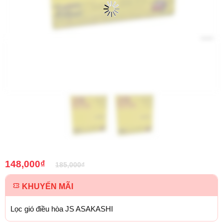
148,000
₫
185,000
₫
KHUYẾN MÃI
Lọc gió điều hòa JS ASAKASHI