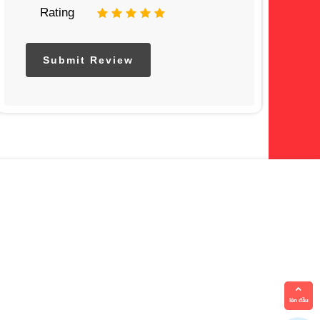
Rating
1
2
3
4
5
lên đầu