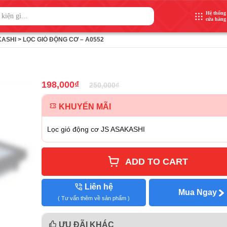
Hệ thống
cửa hàng
KASHI
>
LỌC GIÓ ĐỘNG CƠ – A0552
198,000
₫
250,000
₫
KHUYẾN MÃI
Lọc gió động cơ JS ASAKASHI
ADD TO CART
Liên hệ
Mua Ngay
( Tư vấn thêm về sản phẩm )
ƯU ĐÃI KHÁC