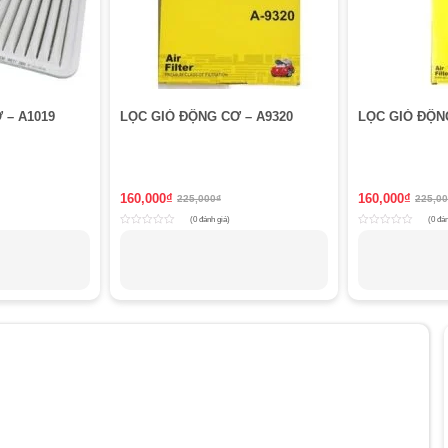
 – A1019
LỌC GIÓ ĐỘNG CƠ – A9320
LỌC GIÓ ĐỘN
160,000
₫
160,000
₫
225,000
₫
225,0
(0 đánh giá)
(0 đán
Rated
Rated
0
0
out
out
of
of
5
5