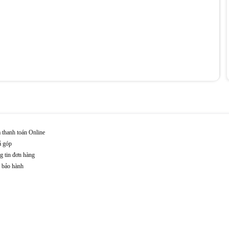
 thanh toán Online
ả góp
g tin đơn hàng
n bảo hành