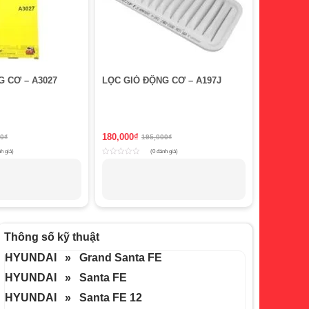
G CƠ – A3027
LỌC GIÓ ĐỘNG CƠ – A197J
180,000
₫
00
₫
195,000
₫
h giá)
(0 đánh giá)
Rated
0
out
of
5
Thông số kỹ thuật
HYUNDAI » Grand Santa FE
HYUNDAI » Santa FE
HYUNDAI » Santa FE 12