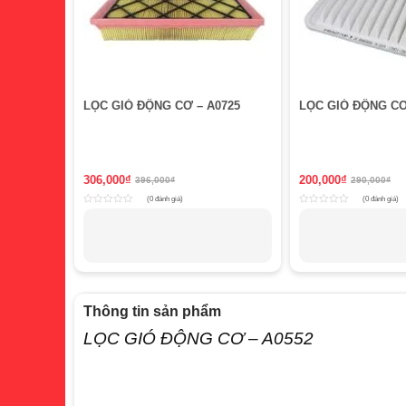
LỌC GIÓ ĐỘNG CƠ – A0725
LỌC GIÓ ĐỘNG CƠ
306,000
₫
200,000
₫
396,000
₫
290,000
₫
(0 đánh giá)
(0 đánh giá)
Rated
Rated
0
0
out
out
of
of
5
5
Thông tin sản phẩm
LỌC GIÓ ĐỘNG CƠ – A0552