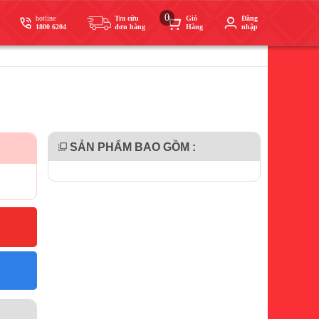
0
hotline
Tra cứu
Giỏ
Đăng
1800 6204
đơn hàng
Hàng
nhập
SẢN PHẨM BAO GỒM :