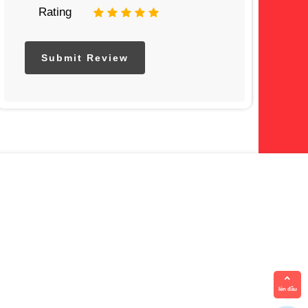
Rating
1
2
3
4
5
lên đầu