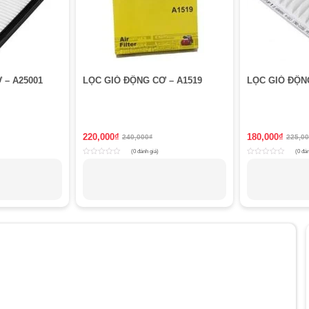
 – A25001
LỌC GIÓ ĐỘNG CƠ – A1519
LỌC GIÓ ĐỘN
220,000
₫
180,000
₫
240,000
₫
225,0
(0 đánh giá)
(0 đán
Rated
Rated
0
0
out
out
of
of
5
5