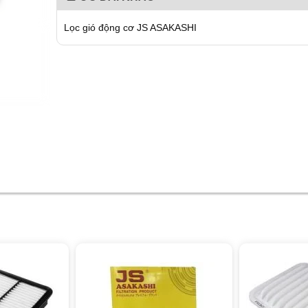
Lọc gió động cơ JS ASAKASHI
giảm 8%
giảm 19%