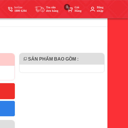
0
hotline
Tra cứu
Giỏ
Đăng
1800 6204
đơn hàng
Hàng
nhập
SẢN PHẨM BAO GỒM :