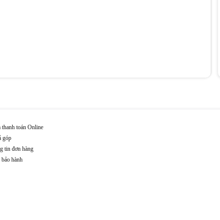
 thanh toán Online
ả góp
g tin đơn hàng
n bảo hành