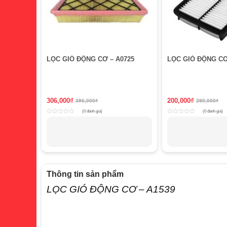
LỌC GIÓ ĐỘNG CƠ – A0725
LỌC GIÓ ĐỘNG CƠ
306,000
₫
200,000
₫
396,000
₫
290,000
₫
(0 đánh giá)
(0 đánh giá)
Rated
Rated
0
0
out
out
of
of
5
5
Thông tin sản phẩm
LỌC GIÓ ĐỘNG CƠ – A1539