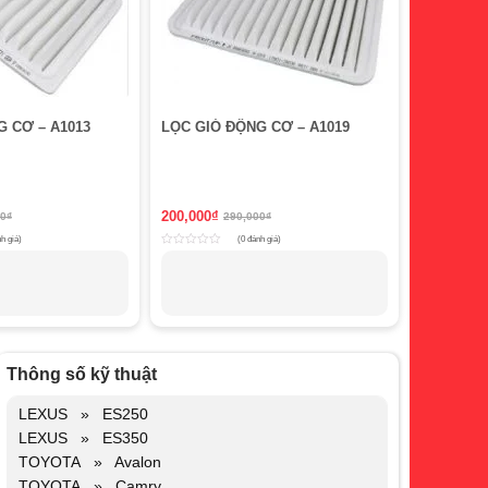
G CƠ – A1013
LỌC GIÓ ĐỘNG CƠ – A1019
200,000
₫
00
₫
290,000
₫
h giá)
(0 đánh giá)
Rated
0
out
of
5
Thông số kỹ thuật
LEXUS » ES250
LEXUS » ES350
TOYOTA » Avalon
TOYOTA » Camry