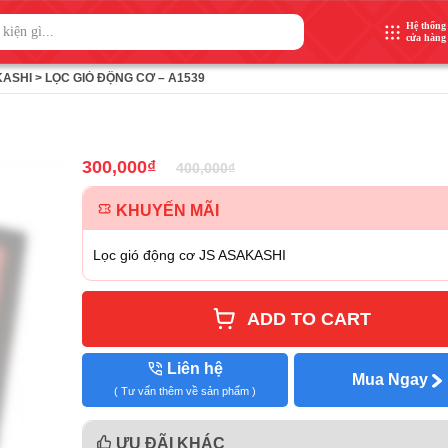
Hệ thống
cửa hàng
KASHI
>
LỌC GIÓ ĐỘNG CƠ – A1539
300,000
₫
400,000
₫
KHUYẾN MÃI
Lọc gió động cơ JS ASAKASHI
ADD TO CART
Liên hệ
Mua Ngay
( Tư vấn thêm về sản phẩm )
ƯU ĐÃI KHÁC