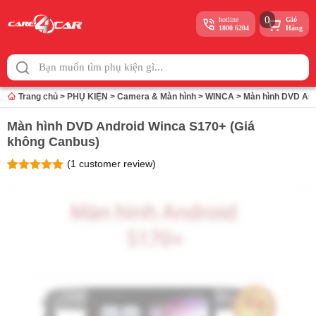
0
hotline
Giỏ
1800 6204
Hàng
Skip
to
content
Trang chủ
>
PHỤ KIỆN
>
Camera & Màn hình
>
WINCA
>
Màn hình DVD And
Màn hình DVD Android Winca S170+ (Giá
không Canbus)
(
1
customer review)
Rated
1
5
out
of 5 based
on
customer
rating