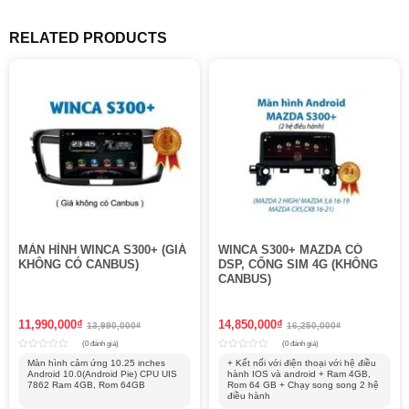
RELATED PRODUCTS
giảm 14%
giảm 8%
MÀN HÌNH WINCA S300+ (GIÁ
WINCA S300+ MAZDA CÓ
KHÔNG CÓ CANBUS)
DSP, CỔNG SIM 4G (KHÔNG
CANBUS)
11,990,000
₫
14,850,000
₫
13,990,000
₫
16,250,000
₫
(0 đánh giá)
(0 đánh giá)
Rated
Rated
Màn hình cảm ứng 10.25 inches
+ Kết nối với điện thoại với hệ điều
0
0
Android 10.0(Android Pie) CPU UIS
hành IOS và android + Ram 4GB,
out
out
of
7862 Ram 4GB, Rom 64GB
of
Rom 64 GB + Chạy song song 2 hệ
5
5
điều hành