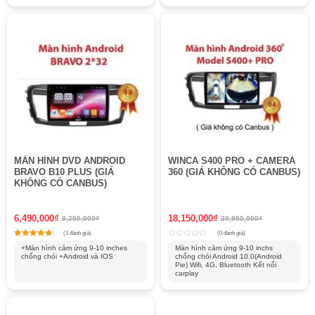
giảm 21%
giảm 13%
MÀN HÌNH DVD ANDROID
WINCA S400 PRO + CAMERA
BRAVO B10 PLUS (GIÁ
360 (GIÁ KHÔNG CÓ CANBUS)
KHÔNG CÓ CANBUS)
6,490,000
₫
18,150,000
₫
8,250,000
₫
20,950,000
₫
(1 đánh giá)
(0 đánh giá)
1
Rated
Rated
+Màn hình cảm ứng 9-10 inches
Màn hình cảm ứng 9-10 inchs
5
0
chống chói +Android và IOS
chống chói Android 10.0(Android
out of 5 based on
customer rating
out
of
Pie) Wifi, 4G, Bluetooth Kết nối
5
carplay
giảm 12%