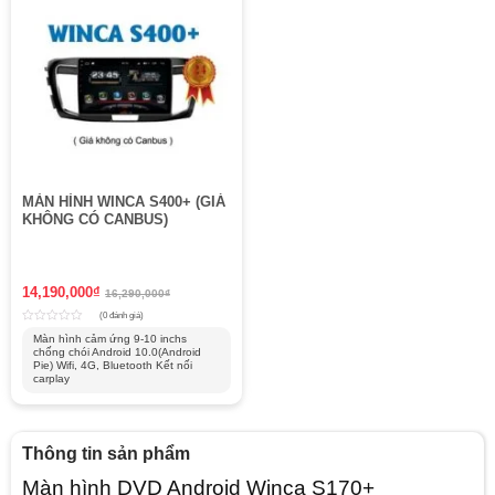
MÀN HÌNH WINCA S400+ (GIÁ
KHÔNG CÓ CANBUS)
14,190,000
₫
16,290,000
₫
(0 đánh giá)
Rated
Màn hình cảm ứng 9-10 inchs
0
chống chói Android 10.0(Android
out
of
Pie) Wifi, 4G, Bluetooth Kết nối
5
carplay
Thông tin sản phẩm
Màn hình DVD Android Winca S170+