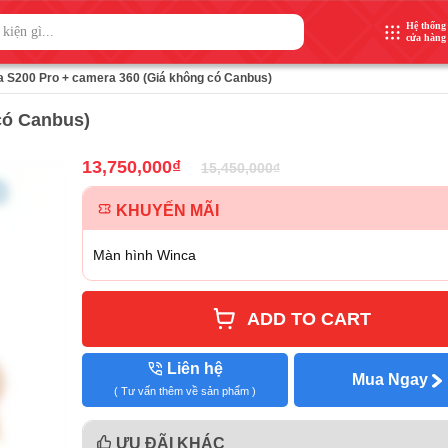
Hệ thống
cửa hàng
 S200 Pro + camera 360 (Giá không có Canbus)
có Canbus)
13,750,000
₫
15,450,000
₫
KHUYẾN MÃI
Màn hình Winca
ADD TO CART
Liên hệ
Mua Ngay
( Tư vấn thêm về sản phẩm )
ƯU ĐÃI KHÁC