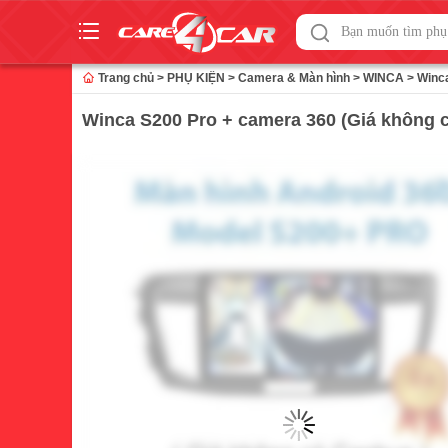
Skip
to
Trang chủ
>
PHỤ KIỆN
>
Camera & Màn hình
>
WINCA
>
Winca
content
Winca S200 Pro + camera 360 (Giá không 