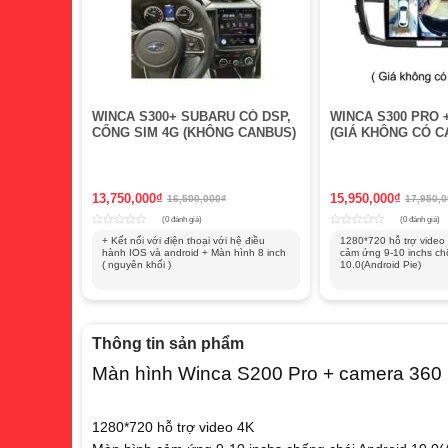
WINCA S300+ SUBARU CÓ DSP,
WINCA S300 PRO 
CỔNG SIM 4G (KHÔNG CANBUS)
(GIÁ KHÔNG CÓ C
13,750,000
₫
15,950,000
₫
16,500,000
₫
17,950,
(0 đánh giá)
(0 đánh giá)
Rated
Rated
+ Kết nối với điện thoại với hệ điều
1280*720 hỗ trợ video
0
0
hành IOS và android + Màn hình 8 inch
cảm ứng 9-10 inchs ch
out
out
of
( nguyên khối )
of
10.0(Android Pie)
5
5
Thông tin sản phẩm
Màn hình Winca S200 Pro + camera 360
1280*720 hỗ trợ video 4K