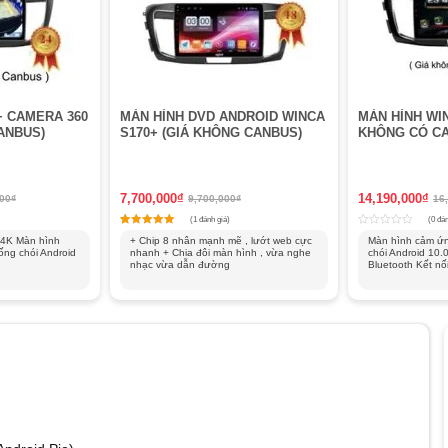
+ CAMERA 360
MÀN HÌNH DVD ANDROID WINCA
MÀN HÌNH WIN
ANBUS)
S170+ (GIÁ KHÔNG CANBUS)
KHÔNG CÓ C
7,700,000
₫
14,190,000
₫
000
₫
9,700,000
₫
16
(1 đánh giá)
(0 đán
1
Rated
Rated
 4K Màn hình
+ Chip 8 nhân mạnh mẽ , lướt web cực
Màn hình cảm ứn
5
0
ống chói Android
nhanh + Chia đôi màn hình , vừa nghe
chói Android 10.0
out of 5 based on
customer rating
out
nhạc vừa dẫn đường
of
Bluetooth Kết nối
5