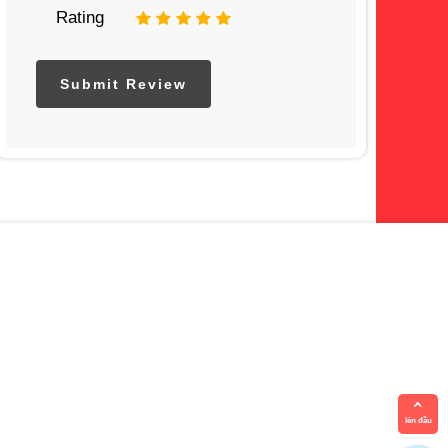
Rating
1
2
3
4
5
lên đầu