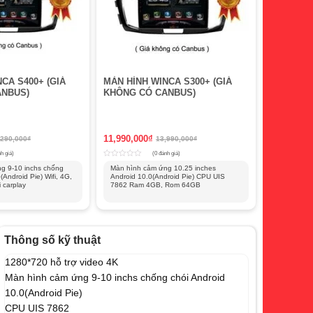
CA S400+ (GIÁ
MÀN HÌNH WINCA S300+ (GIÁ
ANBUS)
KHÔNG CÓ CANBUS)
11,990,000
₫
,290,000
₫
13,990,000
₫
h giá)
(0 đánh giá)
Rated
g 9-10 inchs chống
Màn hình cảm ứng 10.25 inches
0
(Android Pie) Wifi, 4G,
Android 10.0(Android Pie) CPU UIS
out
 carplay
of
7862 Ram 4GB, Rom 64GB
5
Thông số kỹ thuật
1280*720 hỗ trợ video 4K
Màn hình cảm ứng 9-10 inchs chống chói Android
10.0(Android Pie)
CPU UIS 7862