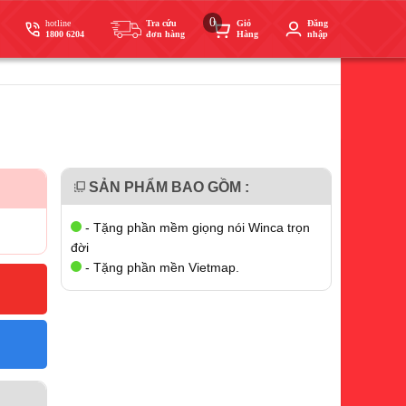
0
hotline
Tra cứu
Giỏ
Đăng
1800 6204
đơn hàng
Hàng
nhập
SẢN PHẨM BAO GỒM :
- Tặng phần mềm giọng nói Winca trọn
đời
- Tặng phần mền Vietmap.