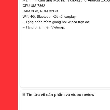
Màn hình cảm ứng 9-10 inchs chống chói Android 10.0(
CPU UIS 7862
RAM 3GB, ROM 32GB
Wifi, 4G, Bluetooth Kết nối carplay
– Tặng phần mềm giọng nói Winca trọn đời
– Tặng phần mền Vietmap.
Tin tức về sản phẩm và video review