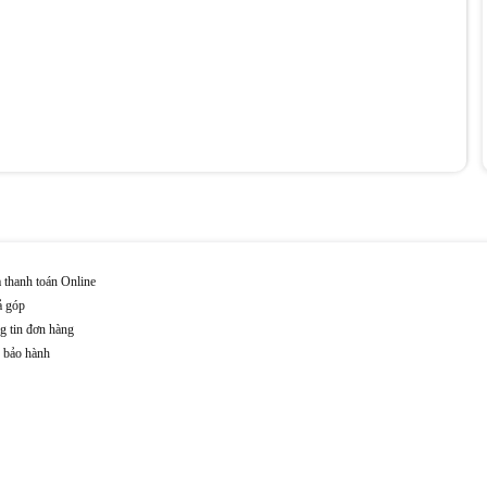
 thanh toán Online
ả góp
g tin đơn hàng
n bảo hành