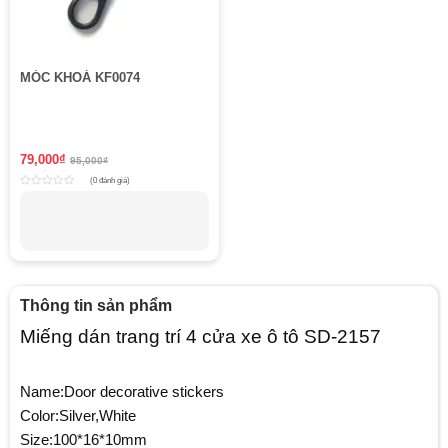
MÓC KHOÁ KF0074
79,000
₫
95,000
₫
(0 đánh giá)
Rated
0
out
of
5
Thông tin sản phẩm
Miếng dán trang trí 4 cửa xe ô tô SD-2157
Name:Door decorative stickers
Color:Silver,White
Size:100*16*10mm