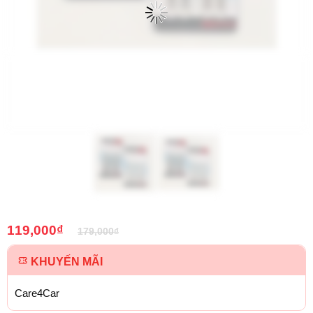
119,000
₫
179,000
₫
KHUYẾN MÃI
Care4Car