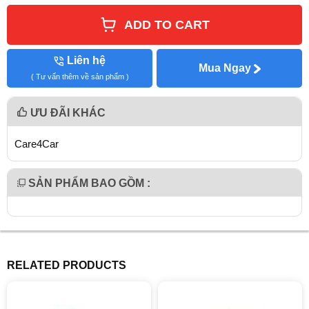
ADD TO CART
Liên hệ
Mua Ngay
( Tư vấn thêm về sản phẩm )
ƯU ĐÃI KHÁC
Care4Car
SẢN PHẨM BAO GỒM :
RELATED PRODUCTS
giảm 12%
giảm 11%