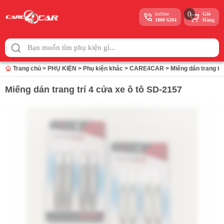
0
hotline
Giỏ
1800 6204
Hàng
Skip
to
content
Trang chủ
>
PHỤ KIỆN
>
Phụ kiện khác
>
CARE4CAR
>
Miếng dán trang tr
Miếng dán trang trí 4 cửa xe ô tô SD-2157