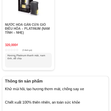
NƯỚC HOA GẮN CỬA GIÓ
ĐIỀU HÒA – PLATINUM (NAM
TÍNH – NHẸ)
320,000
₫
(0 đánh giá)
Rated
Hương Platinum thanh mát, nam
0
tính, dễ chịu
out
of
5
Thông tin sản phẩm
Khử mùi hôi, tạo hương thơm mát, chống say xe
Chiết xuất 100% thiên nhiên, an toàn sức khỏe