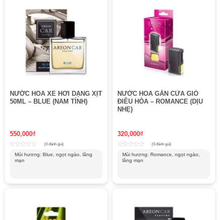
NƯỚC HOA XE HƠI DẠNG XỊT
NƯỚC HOA GẮN CỬA GIÓ
50ML – BLUE (NAM TÍNH)
ĐIỀU HÒA – ROMANCE (DỊU
NHẸ)
550,000
₫
320,000
₫
(0 đánh giá)
(0 đánh giá)
Rated
Rated
Mùi hương: Blue, ngọt ngào, lãng
Mùi hương: Romance, ngọt ngào,
0
0
mạn
lãng mạn
out
out
of
of
5
5