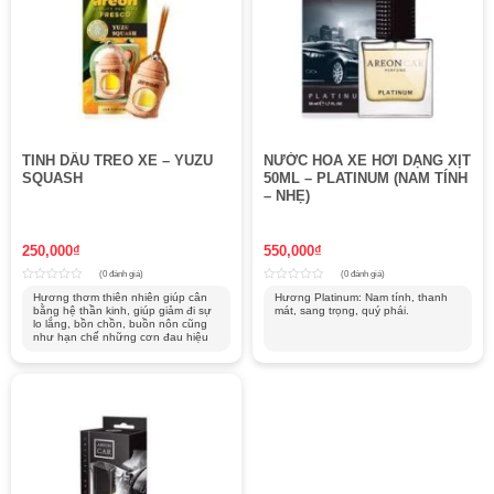
TINH DẦU TREO XE – YUZU
NƯỚC HOA XE HƠI DẠNG XỊT
SQUASH
50ML – PLATINUM (NAM TÍNH
– NHẸ)
250,000
₫
550,000
₫
(0 đánh giá)
(0 đánh giá)
Rated
Rated
Hương thơm thiên nhiên giúp cân
Hương Platinum: Nam tính, thanh
0
0
bằng hệ thần kinh, giúp giảm đi sự
mát, sang trọng, quý phái.
out
out
of
lo lắng, bồn chồn, buồn nôn cũng
of
5
5
như hạn chế những cơn đau hiệu
quả