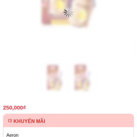
250,000
₫
KHUYẾN MÃI
Aeron