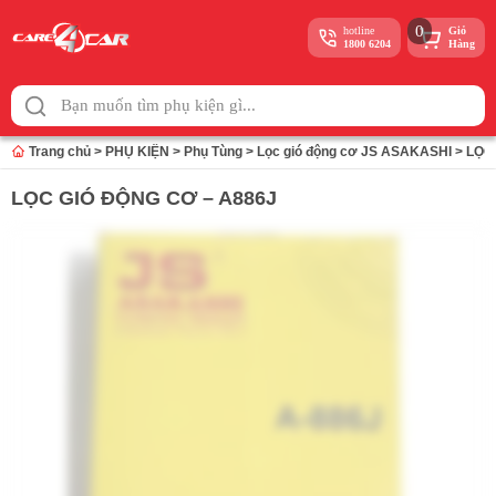
0
hotline
Giỏ
1800 6204
Hàng
Skip
to
content
Trang chủ
>
PHỤ KIỆN
>
Phụ Tùng
>
Lọc gió động cơ JS ASAKASHI
>
LỌC
LỌC GIÓ ĐỘNG CƠ – A886J