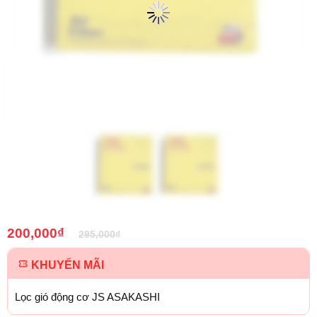
200,000
₫
295,000
₫
KHUYẾN MÃI
Lọc gió động cơ JS ASAKASHI