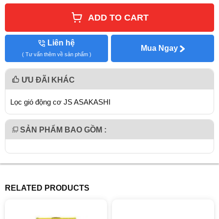
ADD TO CART
Liên hệ
Mua Ngay
( Tư vấn thêm về sản phẩm )
ƯU ĐÃI KHÁC
Lọc gió động cơ JS ASAKASHI
SẢN PHẨM BAO GỒM :
RELATED PRODUCTS
giảm 7%
giảm 22%