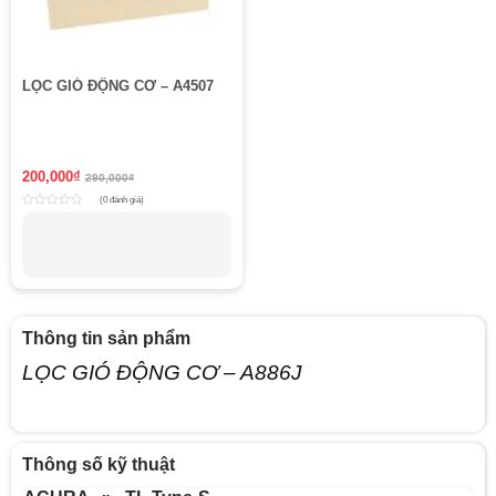
LỌC GIÓ ĐỘNG CƠ – A4507
200,000
₫
290,000
₫
(0 đánh giá)
Rated
0
out
of
5
Thông tin sản phẩm
LỌC GIÓ ĐỘNG CƠ – A886J
Thông số kỹ thuật